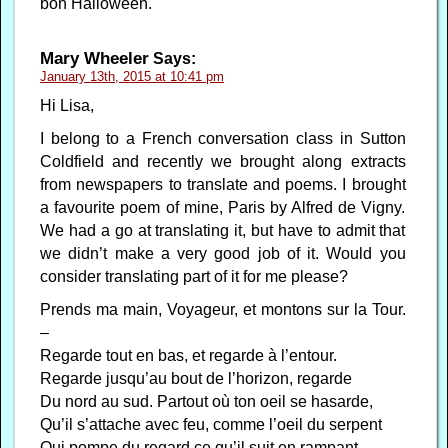
bon Halloween.
Mary Wheeler
Says:
January 13th, 2015 at 10:41 pm
Hi Lisa,
I belong to a French conversation class in Sutton
Coldfield and recently we brought along extracts
from newspapers to translate and poems. I brought
a favourite poem of mine, Paris by Alfred de Vigny.
We had a go at translating it, but have to admit that
we didn’t make a very good job of it. Would you
consider translating part of it for me please?
Prends ma main, Voyageur, et montons sur la Tour.
–
Regarde tout en bas, et regarde à l’entour.
Regarde jusqu’au bout de l’horizon, regarde
Du nord au sud. Partout où ton oeil se hasarde,
Qu’il s’attache avec feu, comme l’oeil du serpent
Qui pompe du regard ce qu’il suit en rampant,