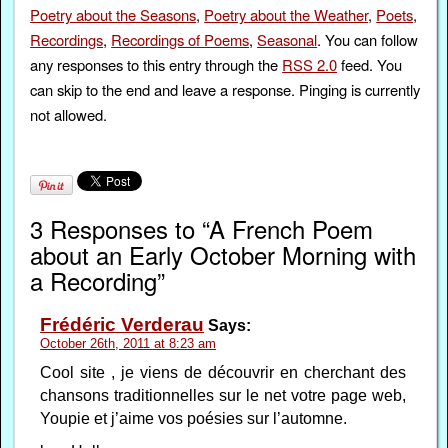
Poetry about the Seasons
,
Poetry about the Weather
,
Poets
,
Recordings
,
Recordings of Poems
,
Seasonal
. You can follow
any responses to this entry through the
RSS 2.0
feed. You
can skip to the end and leave a response. Pinging is currently
not allowed.
3 Responses to “A French Poem
about an Early October Morning with
a Recording”
Frédéric Verderau
Says:
October 26th, 2011 at 8:23 am
Cool site , je viens de découvrir en cherchant des
chansons traditionnelles sur le net votre page web,
Youpie et j’aime vos poésies sur l’automne.