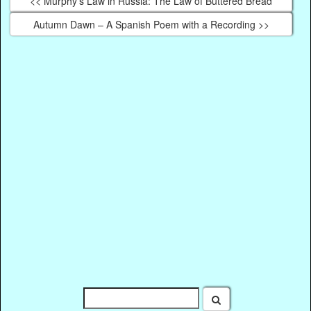
<< Murphy’s Law in Russia: The Law of Buttered Bread
Autumn Dawn – A Spanish Poem with a Recording >>