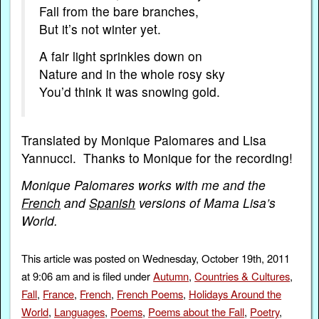
Fall from the bare branches,
But it’s not winter yet.
A fair light sprinkles down on
Nature and in the whole rosy sky
You’d think it was snowing gold.
Translated by Monique Palomares and Lisa
Yannucci. Thanks to Monique for the recording!
Monique Palomares works with me and the
French
and
Spanish
versions of Mama Lisa’s
World.
This article was posted on Wednesday, October 19th, 2011
at 9:06 am and is filed under
Autumn
,
Countries & Cultures
,
Fall
,
France
,
French
,
French Poems
,
Holidays Around the
World
,
Languages
,
Poems
,
Poems about the Fall
,
Poetry
,