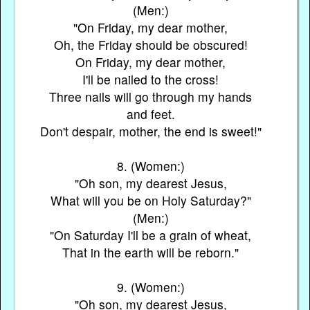
(Men:)
"On Friday, my dear mother,
Oh, the Friday should be obscured!
On Friday, my dear mother,
I'll be nailed to the cross!
Three nails will go through my hands
and feet.
Don't despair, mother, the end is sweet!"
8. (Women:)
"Oh son, my dearest Jesus,
What will you be on Holy Saturday?"
(Men:)
"On Saturday I'll be a grain of wheat,
That in the earth will be reborn."
9. (Women:)
"Oh son, my dearest Jesus,