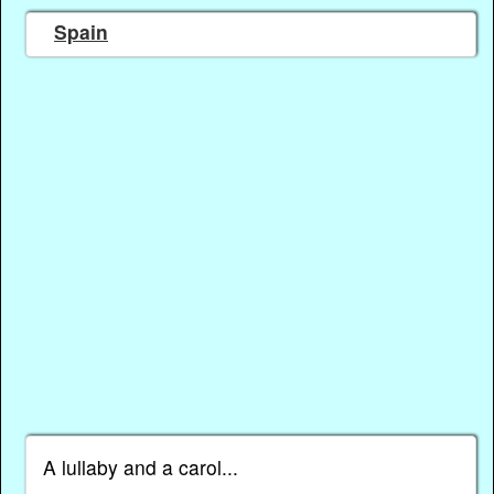
Spain
A lullaby and a carol...