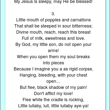
My Jesus is sleepy, may He be blessed!
3.
Little mouth of poppies and carnations
That shall be steeped in sour bitterness;
Divine mouth, reach, reach this breast
Full of milk, sweetness and love.
By God, my little son, do not open your
arms!
When you open them my soul breaks
into pieces
Because I imagine you a as rigid corpse,
Hanging, bleeding, with your chest
open…
But flee, black shadow of my pain!
Don't afflict my love!
Flee while the cradle is rocking,
Little lullaby, lull, little lullaby aye-ya!