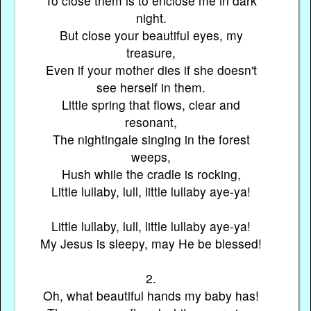
To close them is to enclose me in dark
night.
But close your beautiful eyes, my
treasure,
Even if your mother dies if she doesn't
see herself in them.
Little spring that flows, clear and
resonant,
The nightingale singing in the forest
weeps,
Hush while the cradle is rocking,
Little lullaby, lull, little lullaby aye-ya!
Little lullaby, lull, little lullaby aye-ya!
My Jesus is sleepy, may He be blessed!
2.
Oh, what beautiful hands my baby has!