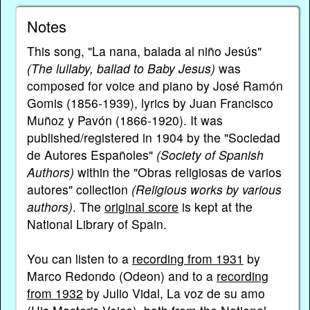
Notes
This song, "La nana, balada al niño Jesús"
(The lullaby, ballad to Baby Jesus)
was
composed for voice and piano by José Ramón
Gomis (1856-1939), lyrics by Juan Francisco
Muñoz y Pavón (1866-1920). It was
published/registered in 1904 by the "Sociedad
de Autores Españoles"
(Society of Spanish
Authors)
within the "Obras religiosas de varios
autores" collection
(Religious works by various
authors)
. The
original score
is kept at the
National Library of Spain.
You can listen to a
recording from 1931
by
Marco Redondo (Odeon) and to a
recording
from 1932
by Julio Vidal, La voz de su amo