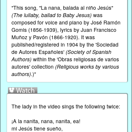
"This song, "La nana, balada al niño Jesús"
(The lullaby, ballad to Baby Jesus)
was
composed for voice and piano by José Ramón
Gomis (1856-1939), lyrics by Juan Francisco
Muñoz y Pavón (1866-1920). It was
published/registered in 1904 by the 'Sociedad
de Autores Españoles'
(Society of Spanish
Authors)
within the 'Obras religiosas de varios
autores' collection
(Religious works by various
authors)
.)"
The lady in the video sings the following twice:
¡A la nanita, nana, nanita, ea!
mi Jesús tiene sueño,