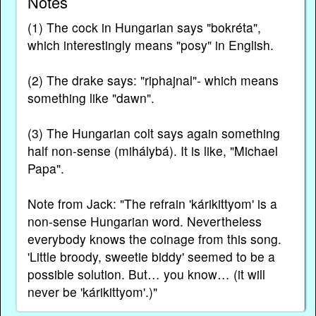
Notes
(1) The cock in Hungarian says "bokréta",
which interestingly means "posy" in English.
(2) The drake says: "riphajnal"- which means
something like "dawn".
(3) The Hungarian colt says again something
half non-sense (mihálybá). It is like, "Michael
Papa".
Note from Jack: "The refrain 'kárikittyom' is a
non-sense Hungarian word. Nevertheless
everybody knows the coinage from this song.
'Little broody, sweetie biddy' seemed to be a
possible solution. But… you know… (it will
never be 'kárikittyom'.)"