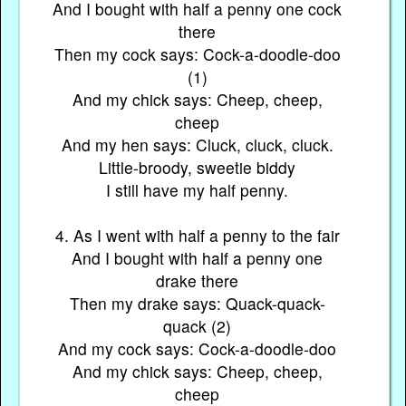
And I bought with half a penny one cock
there
Then my cock says: Cock-a-doodle-doo
(1)
And my chick says: Cheep, cheep,
cheep
And my hen says: Cluck, cluck, cluck.
Little-broody, sweetie biddy
I still have my half penny.
4. As I went with half a penny to the fair
And I bought with half a penny one
drake there
Then my drake says: Quack-quack-
quack (2)
And my cock says: Cock-a-doodle-doo
And my chick says: Cheep, cheep,
cheep