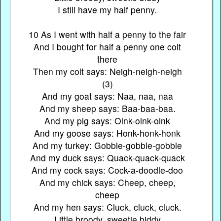
I still have my half penny.
10 As I went with half a penny to the fair
And I bought for half a penny one colt
there
Then my colt says: Neigh-neigh-neigh
(3)
And my goat says: Naa, naa, naa
And my sheep says: Baa-baa-baa.
And my pig says: Oink-oink-oink
And my goose says: Honk-honk-honk
And my turkey: Gobble-gobble-gobble
And my duck says: Quack-quack-quack
And my cock says: Cock-a-doodle-doo
And my chick says: Cheep, cheep,
cheep
And my hen says: Cluck, cluck, cluck.
Little broody, sweetie biddy