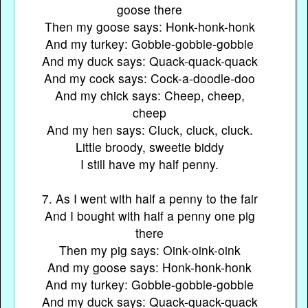
goose there
Then my goose says: Honk-honk-honk
And my turkey: Gobble-gobble-gobble
And my duck says: Quack-quack-quack
And my cock says: Cock-a-doodle-doo
And my chick says: Cheep, cheep,
cheep
And my hen says: Cluck, cluck, cluck.
Little broody, sweetie biddy
I still have my half penny.
7. As I went with half a penny to the fair
And I bought with half a penny one pig
there
Then my pig says: Oink-oink-oink
And my goose says: Honk-honk-honk
And my turkey: Gobble-gobble-gobble
And my duck says: Quack-quack-quack