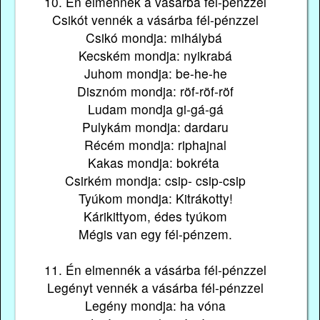
10. Én elmennék a vásárba fél-pénzzel
Csikót vennék a vásárba fél-pénzzel
Csikó mondja: mihálybá
Kecském mondja: nyikrabá
Juhom mondja: be-he-he
Disznóm mondja: röf-röf-röf
Ludam mondja gi-gá-gá
Pulykám mondja: dardaru
Récém mondja: riphajnal
Kakas mondja: bokréta
Csirkém mondja: csip- csip-csip
Tyúkom mondja: Kitrákotty!
Kárikittyom, édes tyúkom
Mégis van egy fél-pénzem.
11. Én elmennék a vásárba fél-pénzzel
Legényt vennék a vásárba fél-pénzzel
Legény mondja: ha vóna