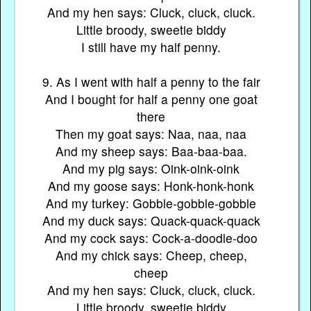
And my hen says: Cluck, cluck, cluck.
Little broody, sweetie biddy
I still have my half penny.
9. As I went with half a penny to the fair
And I bought for half a penny one goat
there
Then my goat says: Naa, naa, naa
And my sheep says: Baa-baa-baa.
And my pig says: Oink-oink-oink
And my goose says: Honk-honk-honk
And my turkey: Gobble-gobble-gobble
And my duck says: Quack-quack-quack
And my cock says: Cock-a-doodle-doo
And my chick says: Cheep, cheep,
cheep
And my hen says: Cluck, cluck, cluck.
Little broody, sweetie biddy