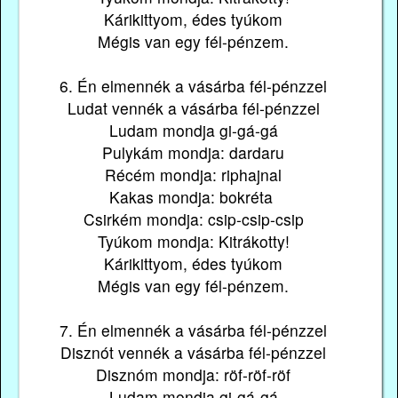
Kárikittyom, édes tyúkom
Mégis van egy fél-pénzem.
6. Én elmennék a vásárba fél-pénzzel
Ludat vennék a vásárba fél-pénzzel
Ludam mondja gi-gá-gá
Pulykám mondja: dardaru
Récém mondja: riphajnal
Kakas mondja: bokréta
Csirkém mondja: csip-csip-csip
Tyúkom mondja: Kitrákotty!
Kárikittyom, édes tyúkom
Mégis van egy fél-pénzem.
7. Én elmennék a vásárba fél-pénzzel
Disznót vennék a vásárba fél-pénzzel
Disznóm mondja: röf-röf-röf
Ludam mondja gi-gá-gá