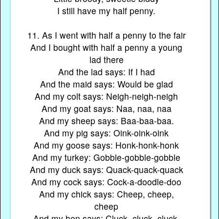
I still have my half penny.
11. As I went with half a penny to the fair
And I bought with half a penny a young
lad there
And the lad says: If I had
And the maid says: Would be glad
And my colt says: Neigh-neigh-neigh
And my goat says: Naa, naa, naa
And my sheep says: Baa-baa-baa.
And my pig says: Oink-oink-oink
And my goose says: Honk-honk-honk
And my turkey: Gobble-gobble-gobble
And my duck says: Quack-quack-quack
And my cock says: Cock-a-doodle-doo
And my chick says: Cheep, cheep,
cheep
And my hen says: Cluck, cluck, cluck.