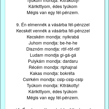
Tyúkom mondja: Kitrákotty!
Kárikittyom, édes tyúkom
Mégis van egy fél-pénzem.
9. Én elmennék a vásárba fél-pénzzel
Kecskét vennék a vásárba fél-pénzzel
Kecském mondja: nyikrabá
Juhom mondja: be-he-he
Disznóm mondja: röf-röf-röf
Ludam mondja gi-gá-gá
Pulykám mondja: dardaru
Récém mondja: riphajnal
Kakas mondja: bokréta
Csirkém mondja: csip-csip-csip
Tyúkom mondja: Kitrákotty!
Kárikittyom, édes tyúkom
Mégis van egy fél-pénzem.