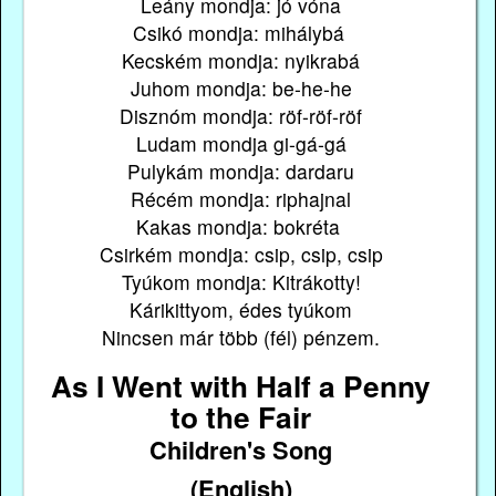
Leány mondja: jó vóna
Csikó mondja: mihálybá
Kecském mondja: nyikrabá
Juhom mondja: be-he-he
Disznóm mondja: röf-röf-röf
Ludam mondja gi-gá-gá
Pulykám mondja: dardaru
Récém mondja: riphajnal
Kakas mondja: bokréta
Csirkém mondja: csip, csip, csip
Tyúkom mondja: Kitrákotty!
Kárikittyom, édes tyúkom
Nincsen már több (fél) pénzem.
As I Went with Half a Penny
to the Fair
Children's Song
(English)