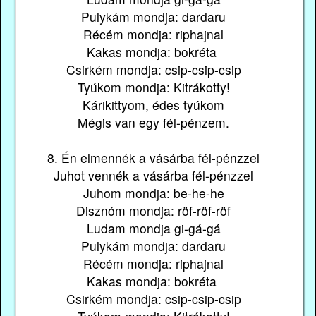
Pulykám mondja: dardaru
Récém mondja: riphajnal
Kakas mondja: bokréta
Csirkém mondja: csip-csip-csip
Tyúkom mondja: Kitrákotty!
Kárikittyom, édes tyúkom
Mégis van egy fél-pénzem.
8. Én elmennék a vásárba fél-pénzzel
Juhot vennék a vásárba fél-pénzzel
Juhom mondja: be-he-he
Disznóm mondja: röf-röf-röf
Ludam mondja gi-gá-gá
Pulykám mondja: dardaru
Récém mondja: riphajnal
Kakas mondja: bokréta
Csirkém mondja: csip-csip-csip