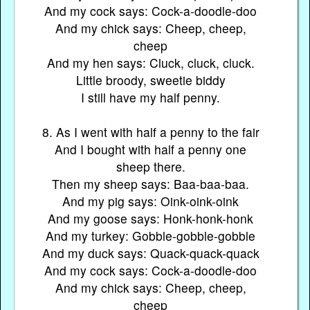
And my cock says: Cock-a-doodle-doo
And my chick says: Cheep, cheep,
cheep
And my hen says: Cluck, cluck, cluck.
Little broody, sweetie biddy
I still have my half penny.
8. As I went with half a penny to the fair
And I bought with half a penny one
sheep there.
Then my sheep says: Baa-baa-baa.
And my pig says: Oink-oink-oink
And my goose says: Honk-honk-honk
And my turkey: Gobble-gobble-gobble
And my duck says: Quack-quack-quack
And my cock says: Cock-a-doodle-doo
And my chick says: Cheep, cheep,
cheep