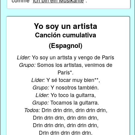
comme "
Ich bin ein Musikante
".
Yo soy un artista
Canción cumulativa
(Espagnol)
Líder:
Yo soy un artista y vengo de París
Grupo:
Somos los artistas, venimos de
París*.
Líder:
Y sé tocar muy bien**,
Grupo:
Y nosotros también.
Líder:
Yo toco la guitarra,
Grupo:
Tocamos la guitarra.
Todos:
Drin drin drin, drin drin drin,
Drin drin drin, drin drin drin,
Drin drin drin, drin drin drin,
Drin drin drin drin drin.