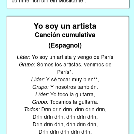
comme "
Ich bin ein Musikante
".
Yo soy un artista
Canción cumulativa
(Espagnol)
Líder:
Yo soy un artista y vengo de París
Grupo:
Somos los artistas, venimos de
París*.
Líder:
Y sé tocar muy bien**,
Grupo:
Y nosotros también.
Líder:
Yo toco la guitarra,
Grupo:
Tocamos la guitarra.
Todos:
Drin drin drin, drin drin drin,
Drin drin drin, drin drin drin,
Drin drin drin, drin drin drin,
Drin drin drin drin drin.