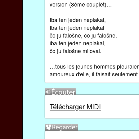
version (3ème couplet)…
Iba ten jeden neplakal,
Iba ten jeden neplakal
čo ju falošne, čo ju falošne,
iba ten jeden neplakal,
čo ju falošne miloval.
…tous les jeunes hommes pleuraient m
amoureux d'elle, il faisait seulemen
Télécharger MIDI