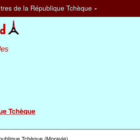
tres
de la République Tchèque
les
que Tchèque
publique Tchèque (Moravie)...