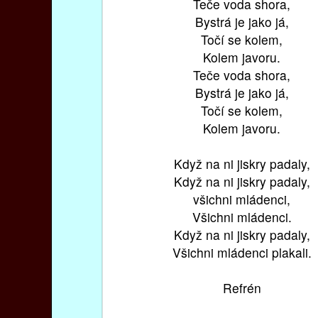
Teče voda shora,
Bystrá je jako já,
Točí se kolem,
Kolem javoru.
Teče voda shora,
Bystrá je jako já,
Točí se kolem,
Kolem javoru.
Když na ni jiskry padaly,
Když na ni jiskry padaly,
všichni mládenci,
Všichni mládenci.
Když na ni jiskry padaly,
Všichni mládenci plakali.
Refrén