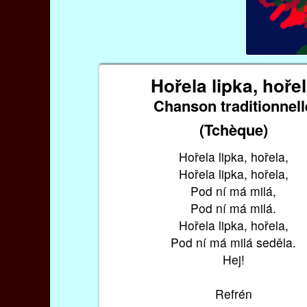
Hořela lipka, hoře
Chanson traditionnell
(Tchèque)
Hořela lipka, hořela,
Hořela lipka, hořela,
Pod ní má milá,
Pod ní má milá.
Hořela lipka, hořela,
Pod ní má milá seděla.
Hej!
Refrén