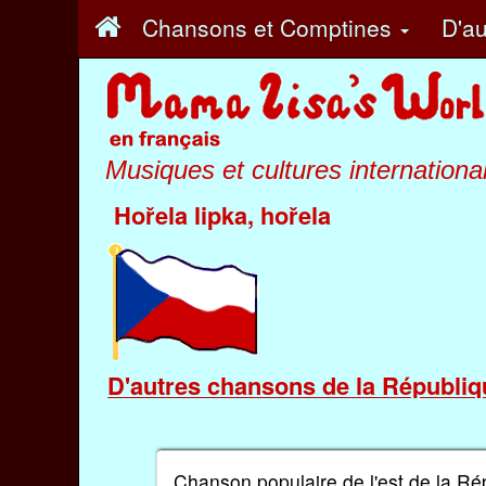
Chansons et Comptines
D'au
Musiques et cultures internationa
Hořela lipka, hořela
D'autres chansons de la Républi
Chanson populaire de l'est de la Ré