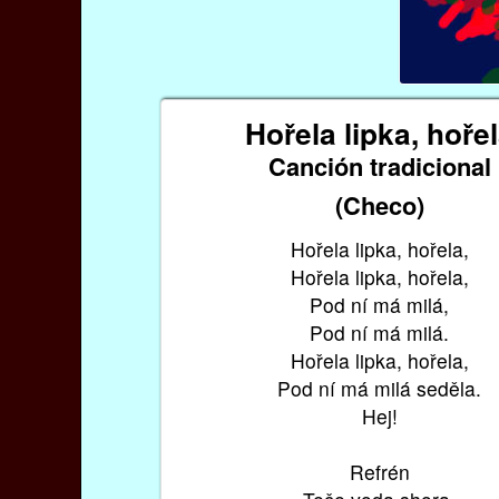
Hořela lipka, hoře
Canción tradicional
(Checo)
Hořela lipka, hořela,
Hořela lipka, hořela,
Pod ní má milá,
Pod ní má milá.
Hořela lipka, hořela,
Pod ní má milá seděla.
Hej!
Refrén