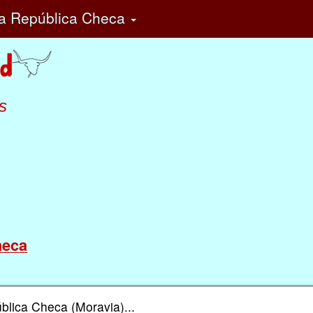
a República Checa
s
heca
blica Checa (Moravia)...