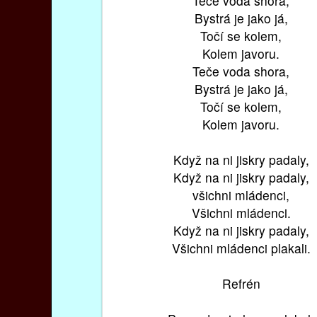
Teče voda shora,
Bystrá je jako já,
Točí se kolem,
Kolem javoru.
Teče voda shora,
Bystrá je jako já,
Točí se kolem,
Kolem javoru.
Když na ni jiskry padaly,
Když na ni jiskry padaly,
všichni mládenci,
Všichni mládenci.
Když na ni jiskry padaly,
Všichni mládenci plakali.
Refrén