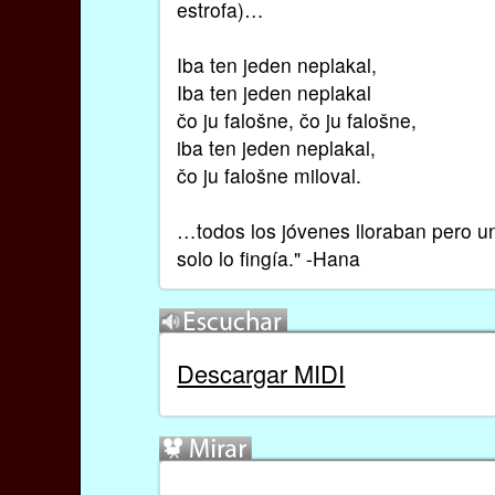
estrofa)…
Iba ten jeden neplakal,
Iba ten jeden neplakal
čo ju falošne, čo ju falošne,
iba ten jeden neplakal,
čo ju falošne miloval.
…todos los jóvenes lloraban pero u
solo lo fingía." -Hana
Descargar MIDI