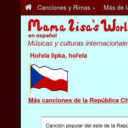
Canciones y Rimas
Más
de l
Músicas y culturas internacionale
Hořela lipka, hořela
Más canciones de la República C
Canción popular del este de la Repú