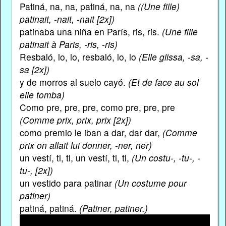
Patiná, na, na, patiná, na, na
((Une fille)
patinait, -nait, -nait [2x])
patinaba una niña en París, ris, ris.
(Une fille
patinait à Paris, -ris, -ris)
Resbaló, lo, lo, resbaló, lo, lo
(Elle glissa, -sa, -
sa [2x])
y de morros al suelo cayó.
(Et de face au sol
elle tomba)
Como pre, pre, pre, como pre, pre, pre
(Comme prix, prix, prix [2x])
como premio le iban a dar, dar dar,
(Comme
prix on allait lui donner, -ner, ner)
un vestí, ti, ti, un vestí, ti, ti,
(Un costu-, -tu-, -
tu-, [2x])
un vestido para patinar
(Un costume pour
patiner)
patiná, patiná.
(Patiner, patiner.)