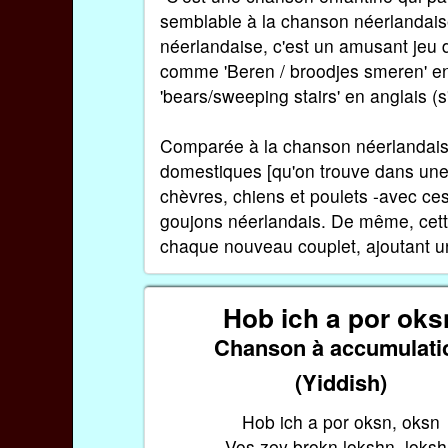
semblable à la chanson néerlandais
néerlandaise, c'est un amusant jeu 
comme 'Beren / broodjes smeren' en 
'bears/sweeping stairs' en anglais (s'
Comparée à la chanson néerlandais
domestiques [qu'on trouve dans un
chèvres, chiens et poulets -avec ces
goujons néerlandais. De même, cette 
chaque nouveau couplet, ajoutant un
Hob ich a por oks
Chanson à accumulati
(Yiddish)
Hob ich a por oksn, oksn
Vos zey brokn lokshn, loks