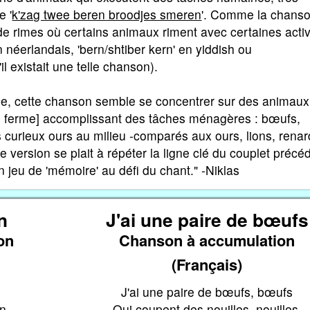
e '
k'zag twee beren broodjes smeren
'. Comme la chans
de rimes où certains animaux riment avec certaines activ
néerlandais, 'bern/shtiber kern' en yiddish ou
il existait une telle chanson).
e, cette chanson semble se concentrer sur des animaux
e ferme] accomplissant des tâches ménagères : bœufs,
 curieux ours au milieu -comparés aux ours, lions, renar
version se plait à répéter la ligne clé du couplet précé
 jeu de 'mémoire' au défi du chant." -Niklas
n
J'ai une paire de bœufs
on
Chanson à accumulation
(Français)
J'ai une paire de bœufs, bœufs
hn
Qui coupent des nouilles, nouilles.