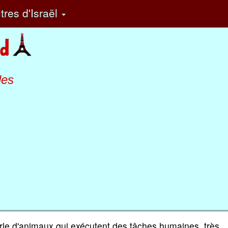
tres
d'Israël
les
rle d'animaux qui exécutent des tâches humaines, très