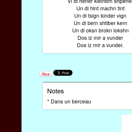
Vi di hener kleinbm shpene
Un di hint machn tint
Un di tsign kinder vign
Un di bern shtiber kern
Un di oksn brokn lokshn
Dos iz mir a vunder
Dos iz mir a vunder.
Notes
* Dans un berceau