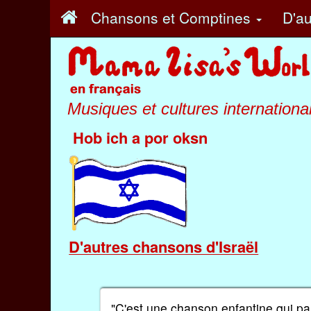
Chansons et Comptines
D'au
Musiques et cultures internationa
Hob ich a por oksn
D'autres chansons d'Israël
"C'est une chanson enfantine qui pa