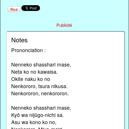
Publicité
Notes
Prononciation :
Nenneko shasshari mase,
Neta ko no kawaisa.
Okite naku ko no
Nenkororo, tsura nikusa.
Nenkororon, nenkororon.
Nenneko shasshari mase,
Kyō wa nijūgo-nichi sa.
Asu wa kono ko no,