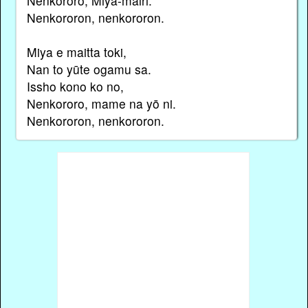
Nenkororo, Miya-mairi.
Nenkororon, nenkororon.
Miya e maitta toki,
Nan to yūte ogamu sa.
Issho kono ko no,
Nenkororo, mame na yō ni.
Nenkororon, nenkororon.