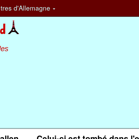
tres
d'Allemagne
les
allen
Celui-ci est tombé dans l'