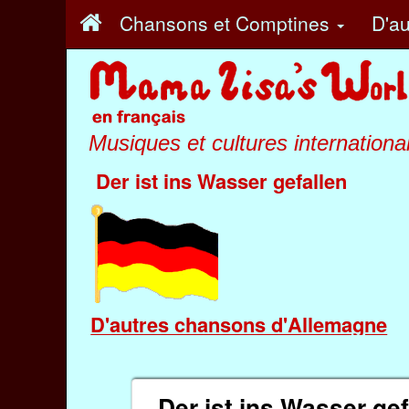
Chansons et Comptines
D'au
Musiques et cultures internationa
Der ist ins Wasser gefallen
D'autres chansons d'Allemagne
Der ist ins Wasser gef