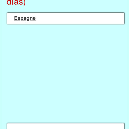
días)
Espagne