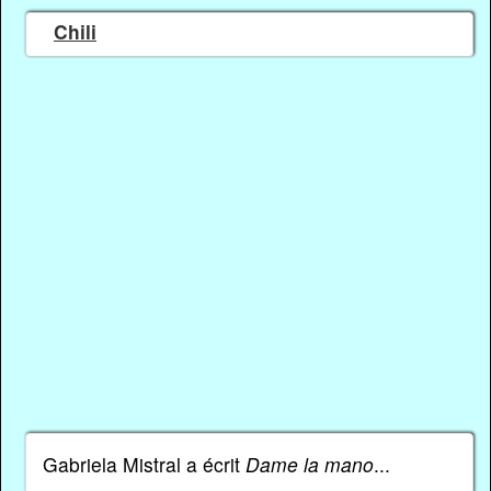
Chili
Gabriela Mistral a écrit
Dame la mano
...