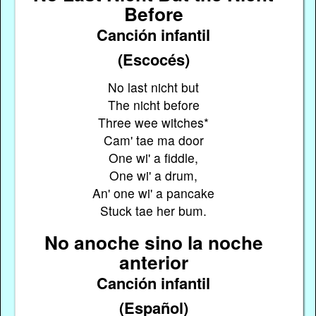
Before
Canción infantil
(Escocés)
No last nicht but
The nicht before
Three wee witches*
Cam' tae ma door
One wi' a fiddle,
One wi' a drum,
An' one wi' a pancake
Stuck tae her bum.
No anoche sino la noche
anterior
Canción infantil
(Español)