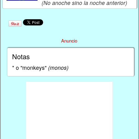
(No anoche sino la noche anterior)
Anuncio
Notas
* o "monkeys"
(monos)