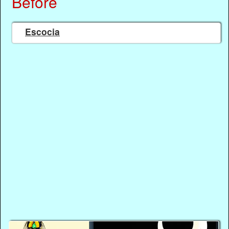
Before
Escocia