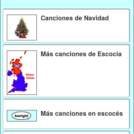
Canciones de Navidad
Más canciones de Escocia
Más canciones en escocés