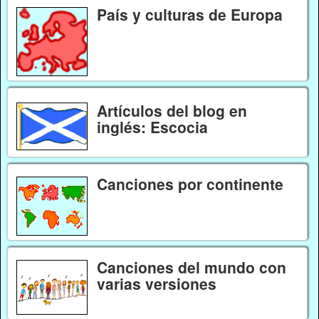
País y culturas de Europa
Artículos del blog en
inglés: Escocia
Canciones por continente
Canciones del mundo con
varias versiones