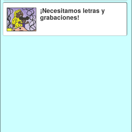
¡Necesitamos letras y
grabaciones!