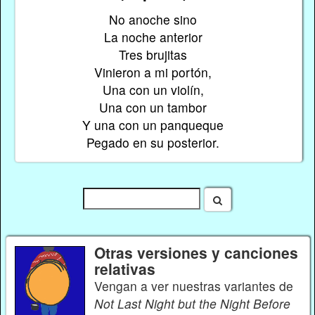
No anoche sino
La noche anterior
Tres brujitas
Vinieron a mi portón,
Una con un violín,
Una con un tambor
Y una con un panqueque
Pegado en su posterior.
Otras versiones y canciones
relativas
Vengan a ver nuestras variantes de
Not Last Night but the Night Before