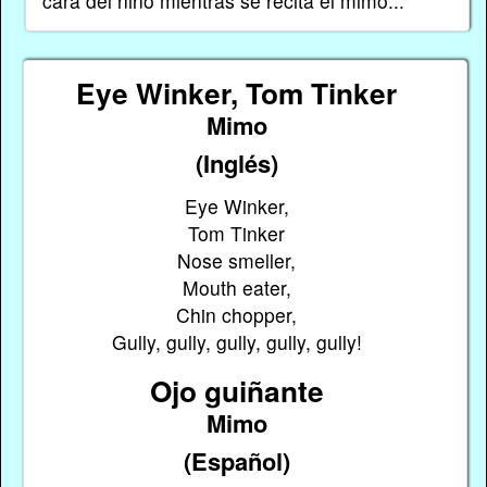
cara del niño mientras se recita el mimo...
Eye Winker, Tom Tinker
Mimo
(Inglés)
Eye Winker,
Tom Tinker
Nose smeller,
Mouth eater,
Chin chopper,
Gully, gully, gully, gully, gully!
Ojo guiñante
Mimo
(Español)