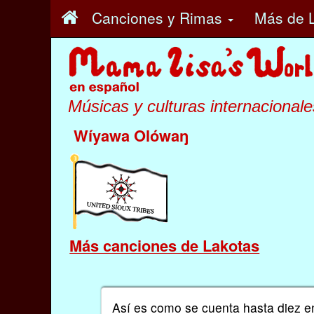
Canciones y Rimas
Más
de 
Músicas y culturas internacionale
Wíyawa Olówaŋ
Más canciones de Lakotas
Así es como se cuenta hasta diez 