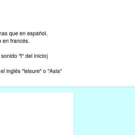
smas que en español.
 en francés.
sonido "t" del inicio)
el inglés "leisure" o "Asia"