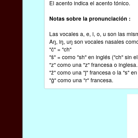
El acento indica el acento tónico.
Notas sobre la pronunciación :
Las vocales a, e, i, o, u son las mi
Aŋ, iŋ, uŋ son vocales nasales como
"č" = "ch"
"š" = como "sh" en inglés ("ch" sin el 
"z" como una "z" francesa o inglesa.
"ž" como una "j" francesa o la "s" en 
"ǧ" como una "r" francesa.