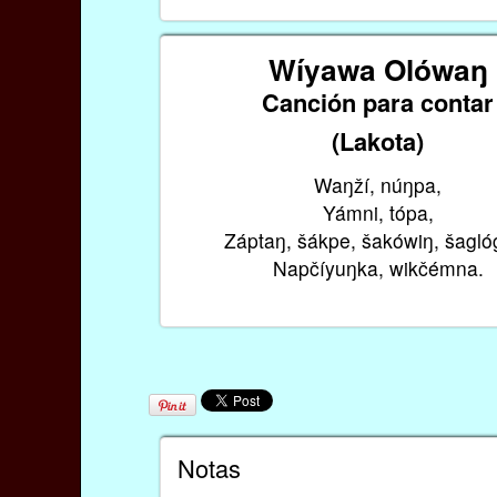
Wíyawa Olówaŋ
Canción para contar
(Lakota)
Waŋží, núŋpa,
Yámni, tópa,
Záptaŋ, šákpe, šakówiŋ, šagló
Napčíyuŋka, wikčémna.
Notas