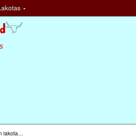
Lakotas
s
en lakota…