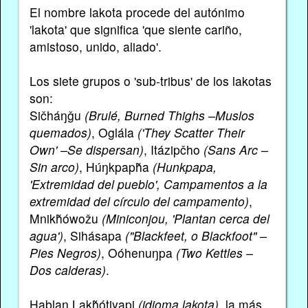
El nombre lakota procede del autónimo
'lakota' que significa 'que siente cariño,
amistoso, unido, aliado'.
Los siete grupos o 'sub-tribus' de los lakotas
son:
Sičháŋǧu
(Brulé, Burned Thighs –Muslos
quemados)
, Oglála
('They Scatter Their
Own' –Se dispersan)
, Itázipčho
(Sans Arc –
Sin arco)
, Húŋkpapȟa
(Hunkpapa,
'Extremidad del pueblo', Campamentos a la
extremidad del círculo del campamento)
,
Mnikȟówožu
(Miniconjou, 'Plantan cerca del
agua')
, Sihásapa
("Blackfeet, o Blackfoot" –
Pies Negros)
, Oóhenuŋpa
(Two Kettles –
Dos calderas)
.
Hablan Lakȟótiyapi
(idioma lakota)
, la más