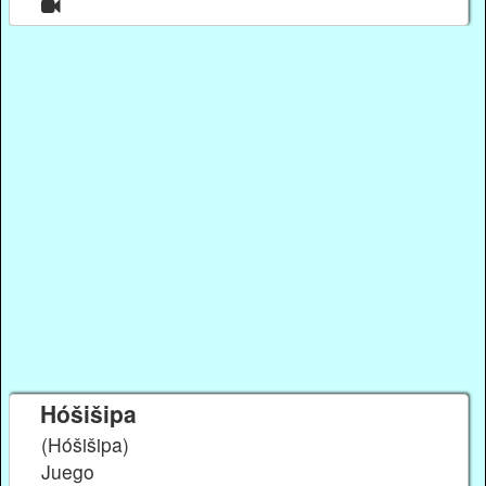
Hóšišipa
(Hóšišipa)
Juego