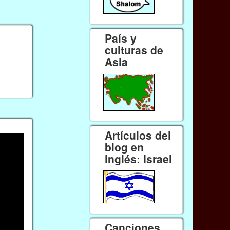
País y
culturas de
Asia
Artículos del
blog en
inglés: Israel
Canciones