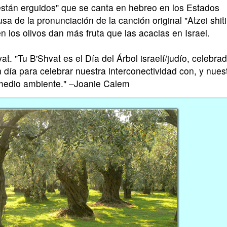
 están erguidos" que se canta en hebreo en los Estados
a de la pronunciación de la canción original "Atzei shit
 los olivos dan más fruta que las acacias en Israel.
t. "Tu B'Shvat es el Día del Árbol israelí/judío, celebra
 día para celebrar nuestra interconectividad con, y nues
 medio ambiente." –Joanie Calem