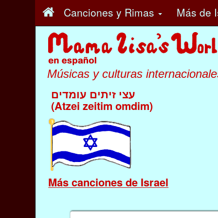
Canciones y Rimas
Más
de I
Músicas y culturas internacionale
עצי זיתים עומדים
(Atzei zeitim omdim)
Más canciones de Israel