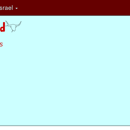
srael
s