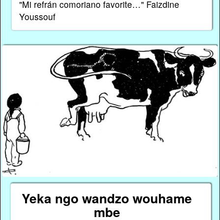
"Mi refrán comoriano favorite…" Faizdine
Youssouf
Yeka ngo wandzo wouhame
mbe