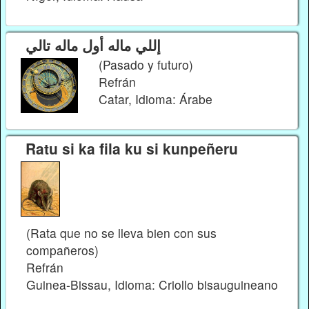
إللي ماله أول ماله تالي
(Pasado y futuro)
Refrán
Catar, Idioma: Árabe
Ratu si ka fila ku si kunpeñeru
(Rata que no se lleva bien con sus
compañeros)
Refrán
Guinea-Bissau, Idioma: Criollo bisauguineano