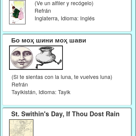
(Ve un alfiler y recógelo)
Refrán
Inglaterra, Idioma: Inglés
Бо моҳ шини моҳ шави
(Si te sientas con la luna, te vuelves luna)
Refrán
Tayikistán, Idioma: Tayik
St. Swithin's Day, If Thou Dost Rain