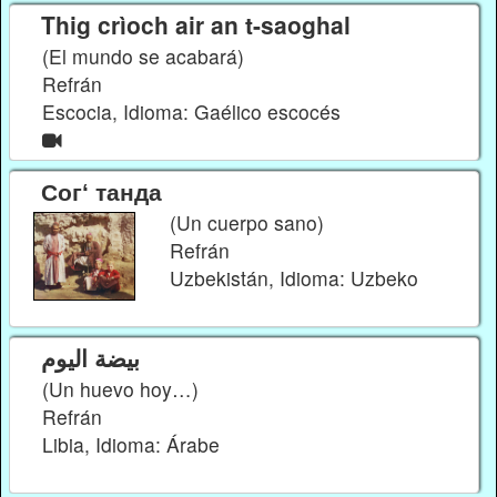
Thig crìoch air an t-saoghal
(El mundo se acabará)
Refrán
Escocia, Idioma: Gaélico escocés
Согʻ танда
(Un cuerpo sano)
Refrán
Uzbekistán, Idioma: Uzbeko
بيضة اليوم
(Un huevo hoy…)
Refrán
Libia, Idioma: Árabe