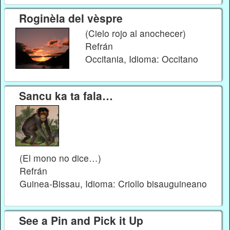
Roginèla del vèspre
(Cielo rojo al anochecer)
Refrán
Occitania, Idioma: Occitano
Sancu ka ta fala…
(El mono no dice…)
Refrán
Guinea-Bissau, Idioma: Criollo bisauguineano
See a Pin and Pick it Up