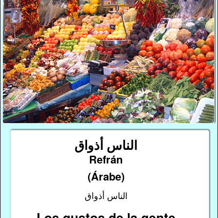
الناس أذواق
Refrán
(Árabe)
الناس أذواق
Los gustos de la gente