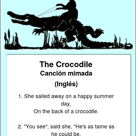
The Crocodile
Canción mimada
(Inglés)
1. She sailed away on a happy summer
day,
On the back of a crocodile.
2. "You see", said she, "He's as tame as
he could be,