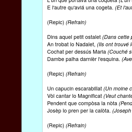
E l'autre qu'aviá una cogeta.
(Et l'a
(Repic)
(Refrain)
Dins aquel petit ostalet
(Dans cette 
An trobat lo Nadalet,
(Ils ont trouvé 
Cochat per dessús Maria
(Couché s
Dambe palha darnièr l'esquina.
(Ave
(Repic)
(Refrain)
Un capucin escarabillat
(Un moine c
Vòl cantar lo Magnificat
(Veut chante
Pendent que compòsa la nòta
(Pend
Josèp lo pren per la calòta.
(Joseph 
(Repic)
(Refrain)