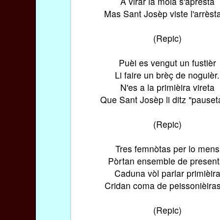
A virar la mòla s'aprèsta
Mas Sant Josèp viste l'arrès
(Repic)
Puèi es vengut un fustièr
Li faire un brèç de noguièr.
N'es a la primièira vireta
Que Sant Josèp li ditz "pause
(Repic)
Tres femnòtas per lo mens
Pòrtan ensemble de present
Caduna vòl parlar primièir
Cridan coma de peissonièir
(Repic)