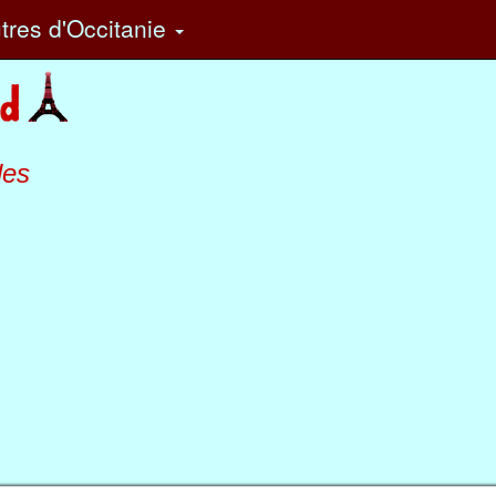
tres
d'Occitanie
les