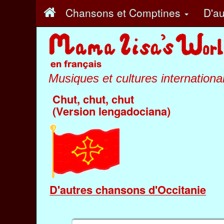
Chansons et Comptines
D'au
Musiques et cultures internationa
Chut, chut, chut
(Version lengadociana)
D'autres chansons d'Occitanie