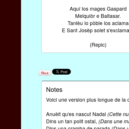
Aquí los mages Gaspard
Melquiòr e Baltasar.
Tanlèu lo pòble los aclama
E Sant Josèp solet s'excla
(Repic)
Notes
Voici une version plus longue de la
Anuèit qu'es nascut Nadal
(Cette nu
Dins un tan polit ostal,
(Dans une mai
Dins una cramba de parada
(Dans 