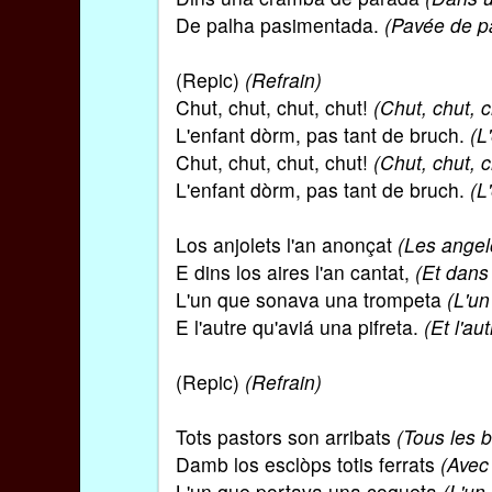
De palha pasimentada.
(Pavée de pa
(Repic)
(Refrain)
Chut, chut, chut, chut!
(Chut, chut, c
L'enfant dòrm, pas tant de bruch.
(L
Chut, chut, chut, chut!
(Chut, chut, c
L'enfant dòrm, pas tant de bruch.
(L
Los anjolets l'an anonçat
(Les angel
E dins los aires l'an cantat,
(Et dans 
L'un que sonava una trompeta
(L'un
E l'autre qu'aviá una pifreta.
(Et l'aut
(Repic)
(Refrain)
Tots pastors son arribats
(Tous les b
Damb los esclòps totis ferrats
(Avec
L'un que portava una coqueta
(L'un