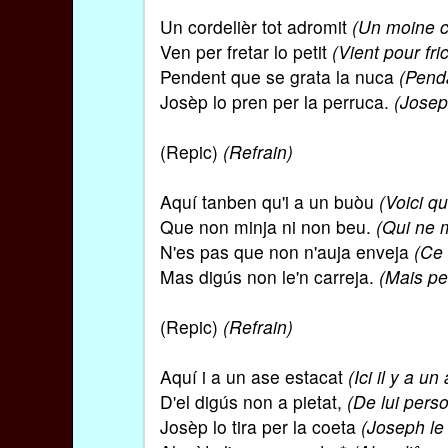
Un cordelièr tot adromit
(Un moine c
Ven per fretar lo petit
(Vient pour fric
Pendent que se grata la nuca
(Penda
Josèp lo pren per la perruca.
(Josep
(Repic)
(Refrain)
Aquí tanben qu'i a un buòu
(Voici qu
Que non minja ni non beu.
(Qui ne 
N'es pas que non n'auja enveja
(Ce 
Mas digús non le'n carreja.
(Mais pe
(Repic)
(Refrain)
Aquí i a un ase estacat
(Ici il y a u
D'el digús non a pietat,
(De lui perso
Josèp lo tira per la coeta
(Joseph le 