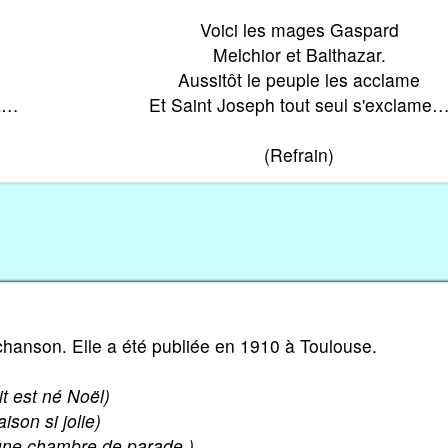
Voici les mages Gaspard
Melchior et Balthazar.
Aussitôt le peuple les acclame
ma…
Et Saint Joseph tout seul s'exclame
(Refrain)
 chanson. Elle a été publiée en 1910 à Toulouse.
it est né Noël)
son si jolie)
une chambre de parade )