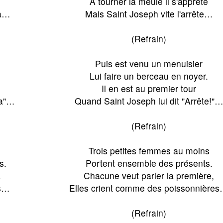
À tourner la meule il s'apprête
ta…
Mais Saint Joseph vite l'arrête…
(Refrain)
Puis est venu un menuisier
Lui faire un berceau en noyer.
Il en est au premier tour
ta"…
Quand Saint Joseph lui dit "Arrête!"
(Refrain)
Trois petites femmes au moins
s.
Portent ensemble des présents.
a
Chacune veut parler la première,
as…
Elles crient comme des poissonnière
(Refrain)