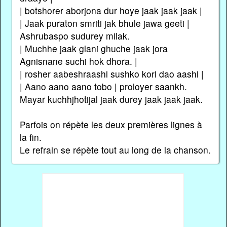
| botshorer aborjona dur hoye jaak jaak jaak |
| Jaak puraton smriti jak bhule jawa geeti |
Ashrubaspo sudurey milak.
| Muchhe jaak glani ghuche jaak jora
Agnisnane suchi hok dhora. |
| rosher aabeshraashi sushko kori dao aashi |
| Aano aano aano tobo | proloyer saankh.
Mayar kuchhjhotijal jaak durey jaak jaak jaak.
Parfois on répète les deux premières lignes à
la fin.
Le refrain se répète tout au long de la chanson.