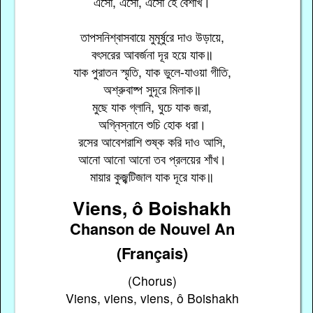
এসো, এসো, এসো হে বৈশাখ।
তাপসনিশ্বাসবায়ে মুমূর্ষুরে দাও উড়ায়ে,
বৎসরের আবর্জনা দূর হয়ে যাক॥
যাক পুরাতন স্মৃতি, যাক ভুলে-যাওয়া গীতি,
অশ্রুবাষ্প সুদূরে মিলাক॥
মুছে যাক গ্লানি, ঘুচে যাক জরা,
অগ্নিস্নানে শুচি হোক ধরা।
রসের আবেশরাশি শুষ্ক করি দাও আসি,
আনো আনো আনো তব প্রলয়ের শাঁখ।
মায়ার কুজ্ঝটিজাল যাক দূরে যাক॥
Viens, ô Boishakh
Chanson de Nouvel An
(Français)
(Chorus)
Viens, viens, viens, ô Boishakh