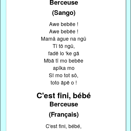
Berceuse
(Sango)
Awe bebëe !
Awe bebëe !
Mamâ ague na ngû
Tî tö ngû,
fadë lo 'ke gä
Mbä tî mo bebëe
apîka mo
Sï mo tot sô,
toto äpë o !
C'est fini, bébé
Berceuse
(Français)
C'est fini, bébé,