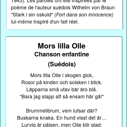
1943). Les paroles ont été inspirées par le
poème de l'auteur suédois Wilhelm von Braun
"Stark i sin oskuld"
(Fort dans son innocence)
lui-même inspiré d'un fait réel.
Mors lilla Olle
Chanson enfantine
(Suédois)
Mors lilla Olle i skogen gick,
Rosor på kinden och solsken i blick.
Läpparna små utav bär äro blå.
"Bara jag slapp att så ensam här gå!"
Brummelibrum, vem lufsar där?
Buskarna knaka. En hund visst det är…
Lurvig är pälsen, men Olle blir glad: