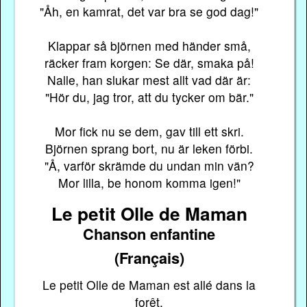
"Åh, en kamrat, det var bra se god dag!"
Klappar så björnen med händer små,
räcker fram korgen: Se där, smaka på!
Nalle, han slukar mest allt vad där är:
"Hör du, jag tror, att du tycker om bär."
Mor fick nu se dem, gav till ett skri.
Björnen sprang bort, nu är leken förbi.
"Å, varför skrämde du undan min vän?
Mor lilla, be honom komma igen!"
Le petit Olle de Maman
Chanson enfantine
(Français)
Le petit Olle de Maman est allé dans la
forêt,