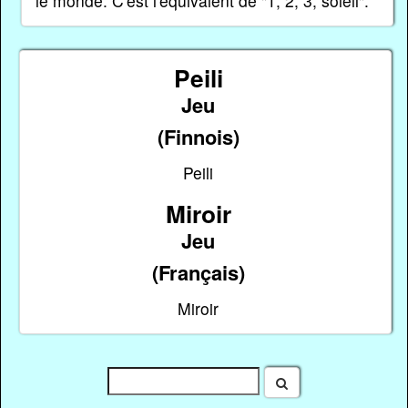
le monde. C'est l'équivalent de "1, 2, 3, soleil".
Peili
Jeu
(Finnois)
Peili
Miroir
Jeu
(Français)
Miroir