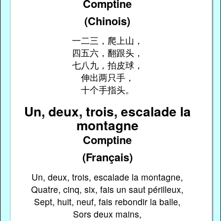
Comptine
(Chinois)
一二三，爬上山，
四五六，翻跟头，
七八九，拍皮球，
伸出两只手，
十个手指头。
Un, deux, trois, escalade la
montagne
Comptine
(Français)
Un, deux, trois, escalade la montagne,
Quatre, cinq, six, fais un saut périlleux,
Sept, huit, neuf, fais rebondir la balle,
Sors deux mains,