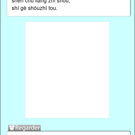
shēn chū liǎng zhī shǒu,
shí gè shǒuzhǐ tou.