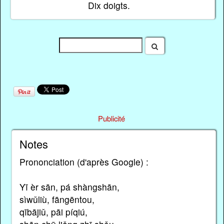
Dix doigts.
Publicité
Notes
Prononciation (d'après Google) :
Yī èr sān, pá shàngshān,
sìwǔliù, fāngēntou,
qībājiǔ, pāi píqiú,