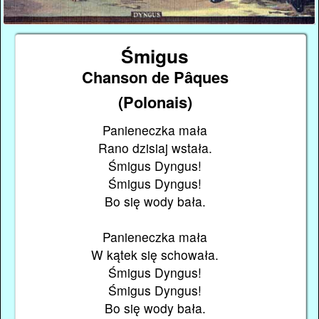
Śmigus
Chanson de Pâques
(Polonais)
Panieneczka mała
Rano dzisiaj wstała.
Śmigus Dyngus!
Śmigus Dyngus!
Bo się wody bała.
Panieneczka mała
W kątek się schowała.
Śmigus Dyngus!
Śmigus Dyngus!
Bo się wody bała.