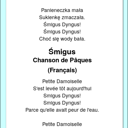
Panieneczka mała
Sukienkę zmaczała.
Śmigus Dyngus!
Śmigus Dyngus!
Choć się wody bała.
Śmigus
Chanson de Pâques
(Français)
Petite Damoiselle
S'est levée tôt aujourd'hui
Smigus Dyngus!
Smigus Dyngus!
Parce qu'elle avait peur de l'eau.
Petite Damoiselle