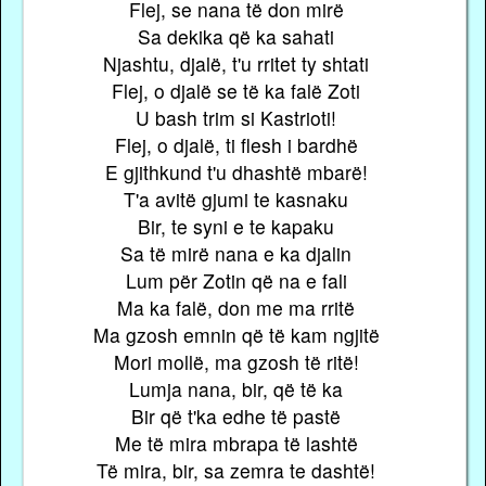
Flej, se nana të don mirë
Sa dekika që ka sahati
Njashtu, djalë, t'u rritet ty shtati
Flej, o djalë se të ka falë Zoti
U bash trim si Kastrioti!
Flej, o djalë, ti flesh i bardhë
E gjithkund t'u dhashtë mbarë!
T'a avitë gjumi te kasnaku
Bir, te syni e te kapaku
Sa të mirë nana e ka djalin
Lum për Zotin që na e fali
Ma ka falë, don me ma rritë
Ma gzosh emnin që të kam ngjitë
Mori mollë, ma gzosh të ritë!
Lumja nana, bir, që të ka
Bir që t'ka edhe të pastë
Me të mira mbrapa të lashtë
Të mira, bir, sa zemra te dashtë!