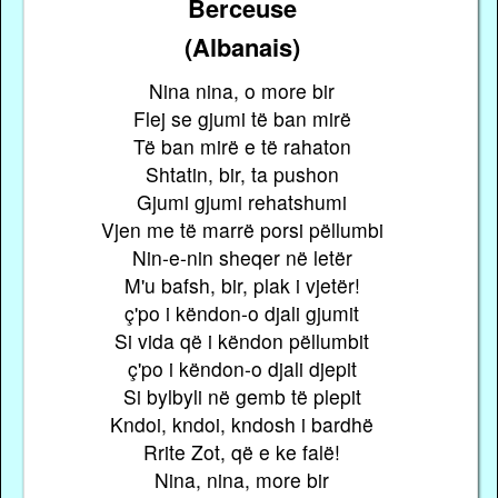
Berceuse
(Albanais)
Nina nina, o more bir
Flej se gjumi të ban mirë
Të ban mirë e të rahaton
Shtatin, bir, ta pushon
Gjumi gjumi rehatshumi
Vjen me të marrë porsi pëllumbi
Nin-e-nin sheqer në letër
M'u bafsh, bir, plak i vjetër!
ç'po i këndon-o djali gjumit
Si vida që i këndon pëllumbit
ç'po i këndon-o djali djepit
Si bylbyli në gemb të plepit
Kndoi, kndoi, kndosh i bardhë
Rrite Zot, që e ke falë!
Nina, nina, more bir