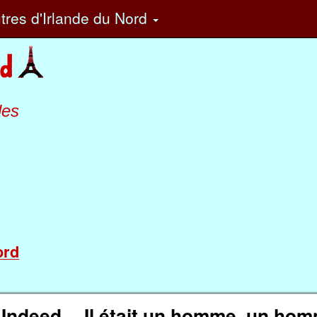
tres
d'Irlande du Nord
les
ord
 Indeed
Il était un homme, un ho