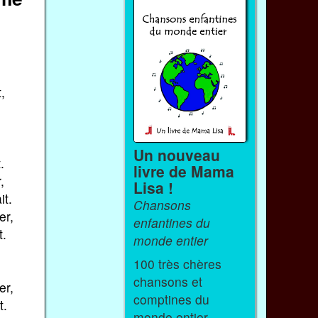
,
Un nouveau
.
livre de Mama
,
Lisa !
it.
Chansons
er,
enfantines du
t.
monde entier
100 très chères
.
chansons et
er,
comptines du
t.
monde entier.