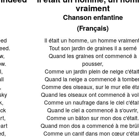
vraiment
Chanson enfantine
(Français)
eed
Il était un homme, un homme vraiment
seed.
Tout son jardin de graines il a semé
w,
Quand les graines ont commencé à
ow.
pousser,
l,
Comme un jardin plein de neige c'était
ll
Quand la neige a commencé à tomber
,
Comme des oiseaux, sur le mur elle éta
sky
Quand les oiseaux ont commencé à vol
k,
Comme un naufrage dans le ciel c'étai
ack
Quand le ciel a commencé à s'ouvrir,
rt,
Comme un bâton sur mon dos c'était
eart
Quand mon dos a commencé à me brûl
ed,
Comme un canif dans mon cœur c'étai