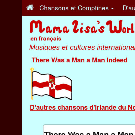
Chansons et Comptines
D'au
Musiques et cultures internationa
There Was a Man a Man Indeed
D'autres chansons d'Irlande du N
There Was a Man a Man