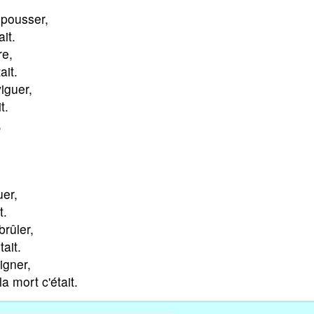
pousser,
it.
re,
ait.
iguer,
t.
,
er,
t.
rûler,
ait.
gner,
la mort c'était.