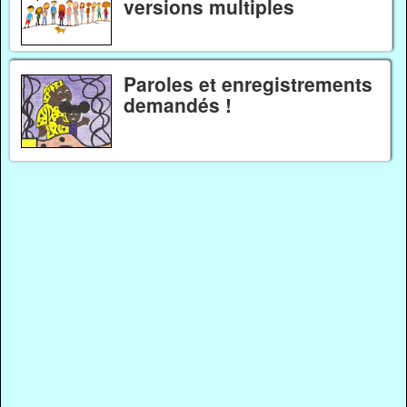
versions multiples
Paroles et enregistrements
demandés !