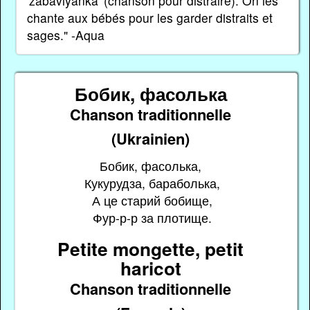
'zabavlyanka' (chanson pour distraire). On les
chante aux bébés pour les garder distraits et
sages." -Aqua
Бобик, фасолька
Chanson traditionnelle
(Ukrainien)
Бобик, фасолька,
Кукурудза, бараболька,
А це старий бобище,
Фур-р-р за плотище.
Petite mongette, petit
haricot
Chanson traditionnelle