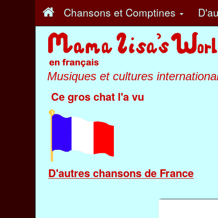
Chansons et Comptines
D'au
Musiques et cultures internationa
Ce gros chat l'a vu
D'autres chansons de France