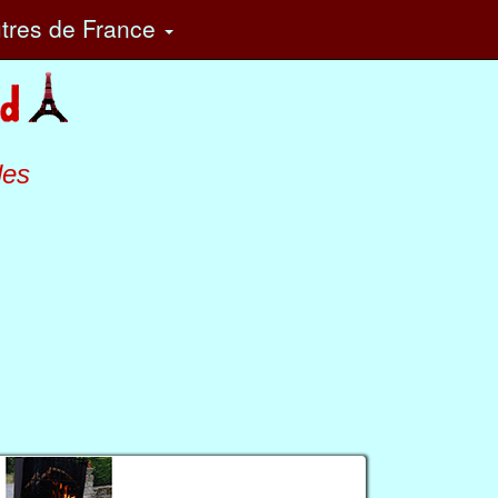
tres
de France
les