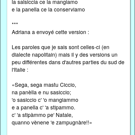
la salsiccia ce la mangiamo
e la panella ce la conserviamo
***
Adriana a envoyé cette version :
Les paroles que je sais sont celles-ci (en
dialecte napolitain) mais il y des versions un
peu différentes dans d'autres parties du sud de
l'Italie :
«Sega, sega mastu Ciccio,
na panèlla e nu sasiccio;
'o sasiccio c' 'o mangiammo
e a panella c' 'a stipammo.
c' 'a stipàmmo pe' Natale,
quanno vènene 'e zampugnàre!!»