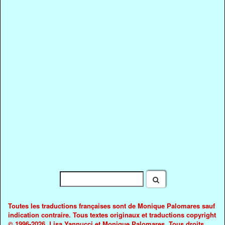
Toutes les traductions françaises sont de Monique Palomares sauf
indication contraire. Tous textes originaux et traductions copyright
© 1996-2026. Lisa Yannucci et Monique Palomares. Tous droits