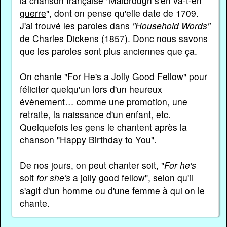
la chanson française "
Malbrough s'en va-t-en
guerre
", dont on pense qu'elle date de 1709.
J'ai trouvé les paroles dans
"Household Words"
de Charles Dickens (1857). Donc nous savons
que les paroles sont plus anciennes que ça.
On chante "For He's a Jolly Good Fellow" pour
féliciter quelqu'un lors d'un heureux
évènement… comme une promotion, une
retraite, la naissance d'un enfant, etc.
Quelquefois les gens le chantent après la
chanson "Happy Birthday to You".
De nos jours, on peut chanter soit, "
For he's
soit
for she's
a jolly good fellow", selon qu'il
s'agit d'un homme ou d'une femme à qui on le
chante.