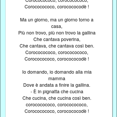
Corococococo, corocococodè !
Ma un giorno, ma un giorno torno a
casa,
Più non trovo, più non trovo la gallina
Che cantava poverina,
Che cantava, che cantava così ben.
Corococococo, corococococo,
Corococococo, corocococodè !
Io domando, io domando alla mia
mamma
Dove è andata a finire la gallina.
- È in pignatta che cucina
Che cucina, che cucina così ben.
corococococo, corococococo,
Corococococo, corocococodè !