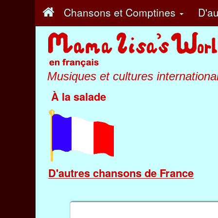
Chansons et Comptines
D'au
Musiques et cultures internationa
À la salade
D'autres chansons de France