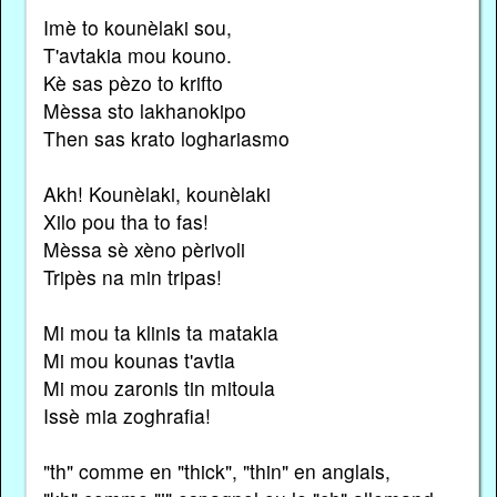
Imè to kounèlaki sou,
T'avtakia mou kouno.
Kè sas pèzo to krifto
Mèssa sto lakhanokipo
Then sas krato loghariasmo
Akh! Kounèlaki, kounèlaki
Xilo pou tha to fas!
Mèssa sè xèno pèrivoli
Tripès na min tripas!
Mi mou ta klinis ta matakia
Mi mou kounas t'avtia
Mi mou zaronis tin mitoula
Issè mia zoghrafia!
"th" comme en "thick", "thin" en anglais,