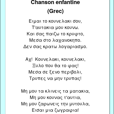
Chanson enfantine
(Grec)
Ειμαι το κουνελακι σου,
Τ'αυτακια μου κουνω.
Και σας παιζω το κρυφτο,
Μεσα στο λαχανοκηπο.
Δεν σας κρατω λογαριασμο.
Αχ! Κουνελακι, κουνελακι,
Ξυλο που θα το φας!
Μεσα σε ξενο περιβολι,
Τρυπες να μην τρυπας!
Μη μου τα κλινεις τα ματακια,
Μη μου κουνας τ'αυτια,
Μη μου ζαρωνεις την μυτουλα,
Εισαι μια ζωγραφια!