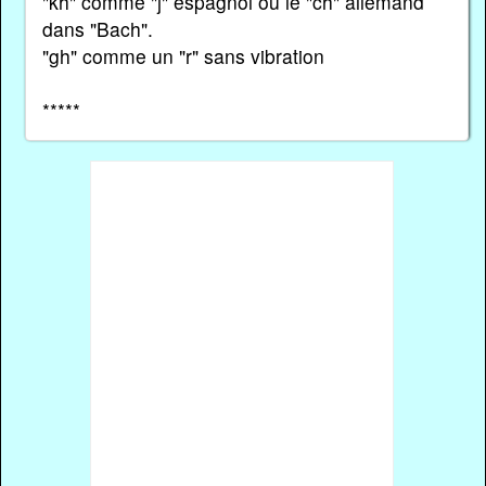
"kh" comme "j" espagnol ou le "ch" allemand
dans "Bach".
"gh" comme un "r" sans vibration
*****