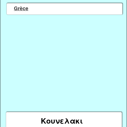
Grèce
Κουνελακι