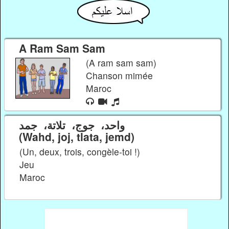
A Ram Sam Sam
(A ram sam sam)
Chanson mimée
Maroc
واحد، جوج، تلاتة، جمد
(Wahd, joj, tlata, jemd)
(Un, deux, trois, congèle-toi !)
Jeu
Maroc