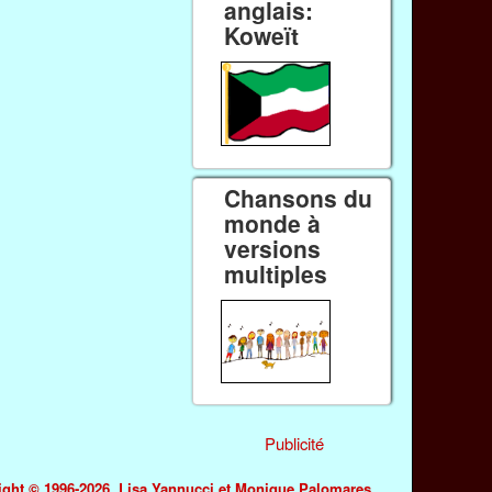
anglais:
Koweït
Chansons du
monde à
versions
multiples
Publicité
yright © 1996-2026. Lisa Yannucci et Monique Palomares.