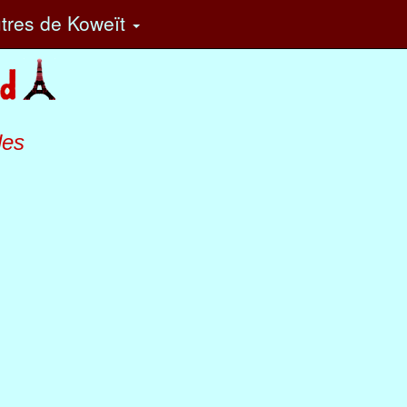
tres
de Koweït
les