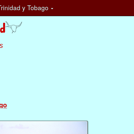
rinidad y Tobago
s
ago