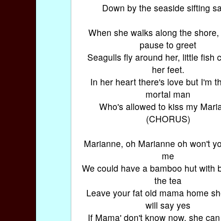
Down by the seaside sifting s
When she walks along the shore,
pause to greet
Seagulls fly around her, little fish
her feet.
In her heart there's love but I'm t
mortal man
Who's allowed to kiss my Mari
(CHORUS)
Marianne, oh Marianne oh won't y
me
We could have a bamboo hut with b
the tea
Leave your fat old mama home sh
will say yes
If Mama' don't know now, she can