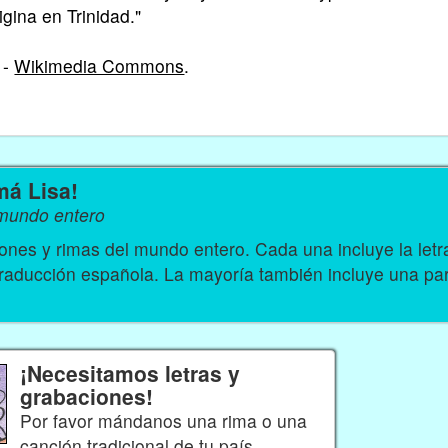
igina en Trinidad."
 -
Wikimedia Commons
.
má Lisa!
 mundo entero
nes y rimas del mundo entero. Cada una incluye la let
traducción española. La mayoría también incluye una par
¡Necesitamos letras y
grabaciones!
Por favor mándanos una rima o una
canción tradicional de tu país.