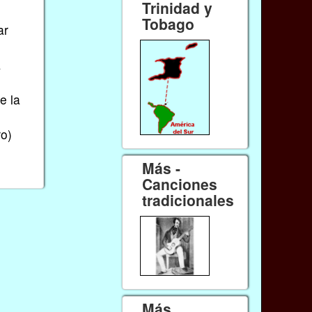
Trinidad y
Tobago
ar
a
e la
ro)
Más -
Canciones
tradicionales
Más