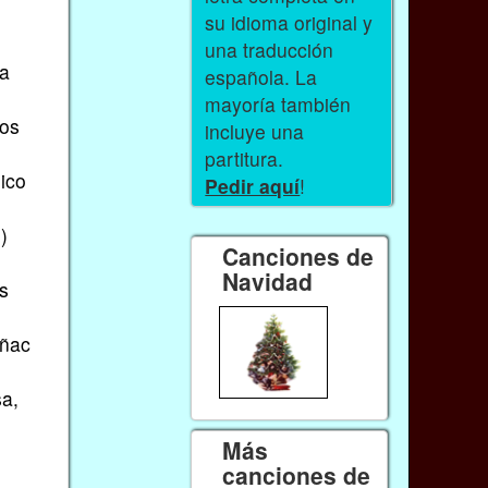
su idioma original y
una traducción
la
española. La
mayoría también
tos
incluye una
partitura.
ico
Pedir aquí
!
)
Canciones de
Navidad
s
oñac
a,
Más
canciones de