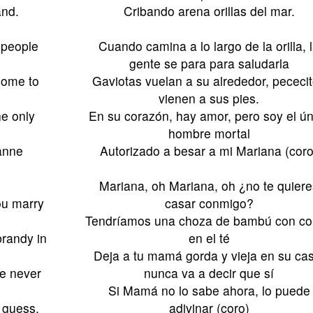
and.
Cribando arena orillas del mar.
 people
Cuando camina a lo largo de la orilla, 
gente se para para saludarla
 come to
Gaviotas vuelan a su alrededor, pececi
vienen a sus pies.
he only
En su corazón, hay amor, pero soy el ún
hombre mortal
anne
Autorizado a besar a mi Mariana (coro
Mariana, oh Mariana, oh ¿no te quiere
ou marry
casar conmigo?
Tendríamos una choza de bambú con c
randy in
en el té
Deja a tu mamá gorda y vieja en su cas
e never
nunca va a decir que sí
Si Mamá no lo sabe ahora, lo puede
 guess.
adivinar (coro)