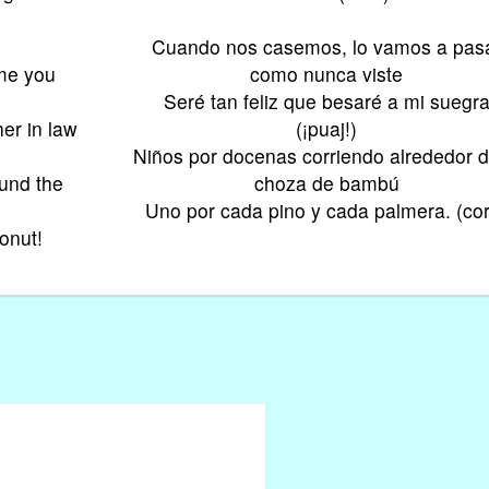
Cuando nos casemos, lo vamos a pas
me you
como nunca viste
Seré tan feliz que besaré a mi suegr
her in law
(¡puaj!)
Niños por docenas corriendo alrededor d
ound the
choza de bambú
Uno por cada pino y cada palmera. (co
onut!