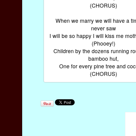
(CHORUS)
When we marry we will have a ti
never saw
I will be so happy I will kiss me mot
(Phooey!)
Children by the dozens running r
bamboo hut,
One for every pine tree and coc
(CHORUS)