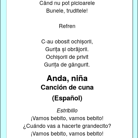
Când nu pot picioarele
Bunele, truditele!
Refren
C-au obosit ochișorii,
Gurița și obrăjorii.
Ochișorii de privit
Gurița de gângurit.
Anda, niña
Canción de cuna
(Español)
Estribillo
¡Vamos bebito, vamos bebito!
¿Cuándo vas a hacerte grandecito?
¡Vamos bebito, vamos bebito!