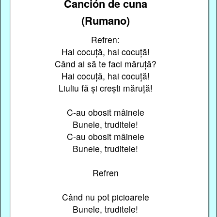
Canción de cuna
(Rumano)
Refren:
Hai cocuță, hai cocuță!
Când ai să te faci măruță?
Hai cocuță, hai cocuță!
Liuliu fă și crești măruță!
C-au obosit mâinele
Bunele, truditele!
C-au obosit mâinele
Bunele, truditele!
Refren
Când nu pot picioarele
Bunele, truditele!