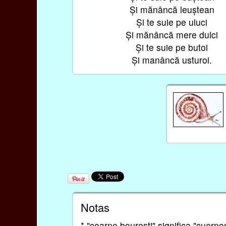
Și mănâncă leuștean
Și te suie pe uluci
Și mănâncă mere dulci
Și te suie pe butoi
Și manâncă usturoi.
Notas
* "coarne bourești" significa "cuern