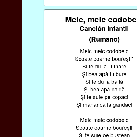
Melc, melc codobe
Canción infantil
(Rumano)
Melc melc codobelc
Scoate coarne bourești*
Și te du la Dunăre
Și bea apă tulbure
Și te du la baltă
Și bea apă caldă
Și te suie pe copaci
Și mănâncă la gândaci
Melc melc codobelc
Scoate coarne bourești
Și te suie pe buștean