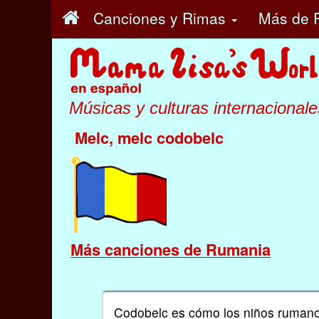
Canciones y Rimas
Más
de 
Músicas y culturas internacionale
Melc, melc codobelc
Más canciones de Rumania
Codobelc es cómo los niños rumanos