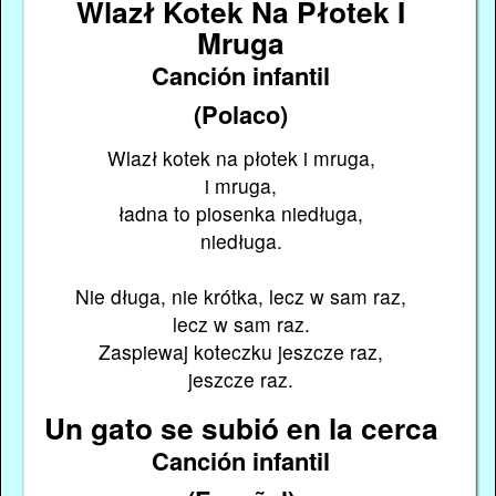
Wlazł Kotek Na Płotek I
Mruga
Canción infantil
(Polaco)
Wlazł kotek na płotek i mruga,
i mruga,
ładna to piosenka niedługa,
niedługa.
Nie długa, nie krótka, lecz w sam raz,
lecz w sam raz.
Zaspiewaj koteczku jeszcze raz,
jeszcze raz.
Un gato se subió en la cerca
Canción infantil