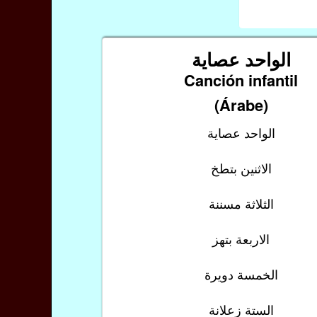
الواحد عصاية
Canción infantil
(Árabe)
الواحد عصاية
الاثنين بتطخ
الثلاثة مسننة
الاربعة بتهز
الخمسة دويرة
الستة زعلانة