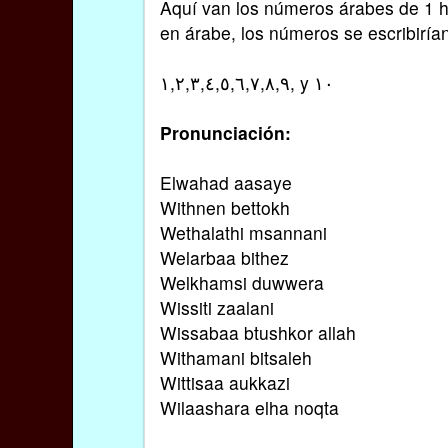
Aquí van los números árabes de 1 ha
en árabe, los números se escribirían
١,٢,٣,٤,٥,٦,٧,٨,٩, y ١٠
Pronunciación:
Elwahad aasaye
Withnen bettokh
Wethalathi msannani
Welarbaa bithez
Welkhamsi duwwera
Wissiti zaalani
Wissabaa btushkor allah
Withamani bitsaleh
Wittisaa aukkazi
Wilaashara elha noqta