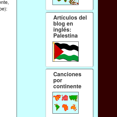
ente,
be):
Artículos del
blog en
inglés:
Palestina
Canciones
por
continente