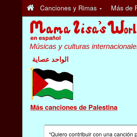
Canciones y Rimas
Más
de P
Músicas y culturas internacionale
الواحد عصاية
Más canciones de Palestina
"Quiero contribuir con una canción 