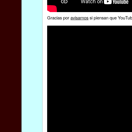
Gracias por
avisarnos
si piensan que YouTube