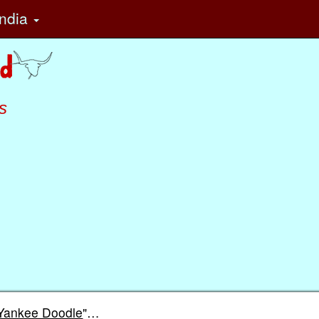
ndia
s
Yankee Doodle
"…