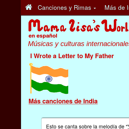
Canciones y Rimas
Más
de I
Músicas y culturas internacionale
I Wrote a Letter to My Father
Más canciones de India
Esto se canta sobre la melodía de "