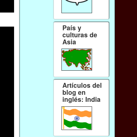
País y
culturas de
Asia
Artículos del
blog en
inglés: India