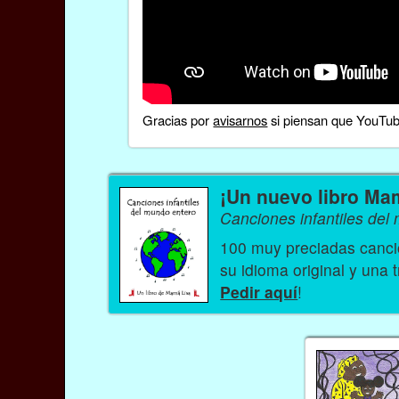
Gracias por
avisarnos
si piensan que YouTube
¡Un nuevo libro Ma
Canciones infantiles del
100 muy preciadas cancio
su idioma original y una 
Pedir aquí
!