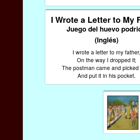
I Wrote a Letter to My 
Juego del huevo podri
(Inglés)
I wrote a letter to my father
On the way I dropped it;
The postman came and picked 
And put it in his pocket.