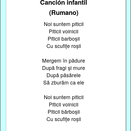
Canción infantil
(Rumano)
Noi suntem piticii
Piticii voinicii
Piticii barboșii
Cu scufițe roșii
Mergem în pădure
După fragi și mure
După păsărele
Să zburăm ca ele
Noi suntem piticii
Piticii voinicii
Piticii bărboșii
Cu scufițe roșii