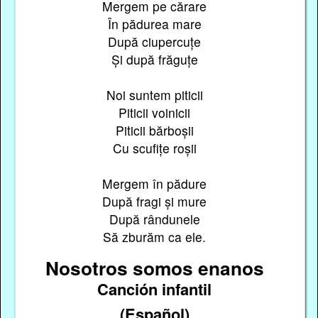
Mergem pe cărare
În pădurea mare
După ciupercuțe
Și după frăguțe
Noi suntem piticii
Piticii voinicii
Piticii bărboșii
Cu scufițe roșii
Mergem în pădure
După fragi și mure
După rândunele
Să zburăm ca ele.
Nosotros somos enanos
Canción infantil
(Español)